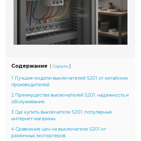
Содержание
[
]
Скрыть
1 Лучшие модели выключателей S201 от китайских
производителей.
2 Преимущества выключателей S201: надежность и
обслуживание.
3 Где купить выключатели S201: популярные
интернет-магазины
4 Сравнение цен на выключатели S201 от
различных экспортеров