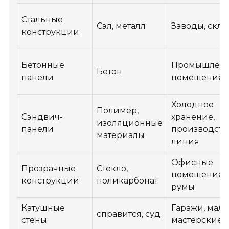
Стальные
Сэл, металл
Заводы, скл
конструкции
Бетонные
Промышлен
Бетон
панели
помещения
Холодное
Полимер,
Сэндвич-
хранение,
изоляционные
панели
производств
материалы
линия
Офисные
Прозрачные
Стекло,
помещения, 
конструкции
поликарбонат
румы
Катушные
Гаражи, мал
справится, суд
стены
мастерские